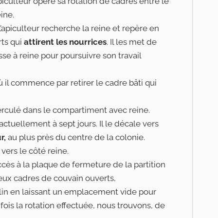
piculteur opère sa rotation de cadres entre le
ine.
’apiculteur recherche la reine et repère en
ts qui
attirent les nourrices
. Il les met de
rosse à reine pour poursuivre son travail
 il commence par retirer le cadre bâti qui
erculé dans le compartiment avec reine.
actuellement à sept jours. Il le décale vers
r,
au plus près du centre de la colonie.
ers le côté reine.
 accès à la plaque de fermeture de la partition
 deux cadres de couvain ouverts,
in en laissant un emplacement vide pour
 fois la rotation effectuée, nous trouvons, de