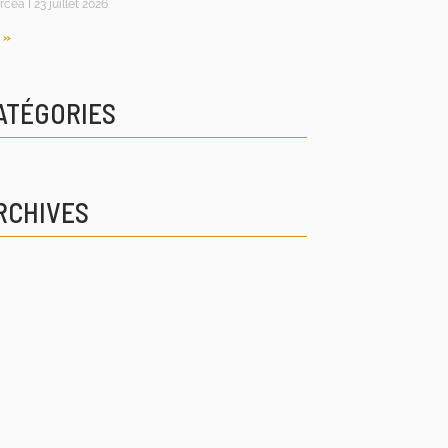
rcea
23 juillet 2026
 »
ATÉGORIES
RCHIVES