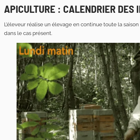
APICULTURE : CALENDRIER DES 
L’éleveur réalise un élevage en continue toute la saiso
dans le cas présent.