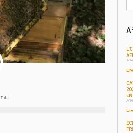
A
L’
AP
Ane
Lire
CA
A
20
EN
Tutos
Ane
Lire
ÉC
PR