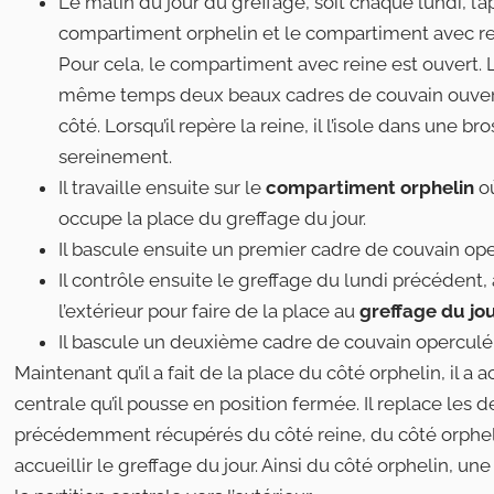
Le matin du jour du greffage, soit chaque lundi, l’a
compartiment orphelin et le compartiment avec re
Pour cela, le compartiment avec reine est ouvert. L
même temps deux beaux cadres de couvain ouver
côté. Lorsqu’il repère la reine, il l’isole dans une b
sereinement.
Il travaille ensuite sur le
compartiment orphelin
où
occupe la place du greffage du jour.
Il bascule ensuite un premier cadre de couvain op
Il contrôle ensuite le greffage du lundi précédent, 
l’extérieur pour faire de la place au
greffage du jou
Il bascule un deuxième cadre de couvain operculé v
Maintenant qu’il a fait de la place du côté orphelin, il a
centrale qu’il pousse en position fermée. Il replace les
précédemment récupérés du côté reine, du côté orphel
accueillir le greffage du jour. Ainsi du côté orphelin, une