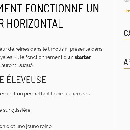
Ane
MMENT FONCTIONNE UN
Lire
R HORIZONTAL
C
veur de reines dans le limousin, présente dans
oyales »), le fonctionnement d’
un starter
A
 Laurent Dugué.
TE ÉLEVEUSE
c un trou permettant la circulation des
sur glissière.
onie et une jeune reine.