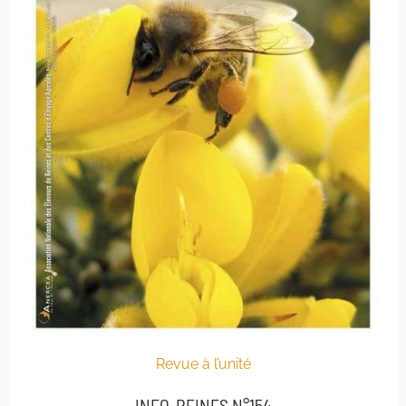
Revue à l’unité
INFO-REINES N°154