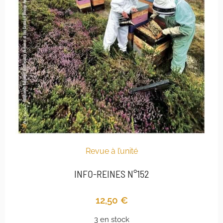
Revue à l’unité
INFO-REINES N°152
12,50
€
3 en stock