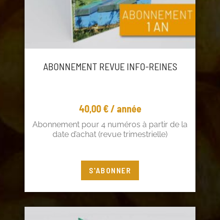
ABONNEMENT REVUE INFO-REINES
40,00
€
/ année
Abonnement pour 4 numéros à partir de la
date d’achat (revue trimestrielle)
Vous êtes adhérent ? Profitez de 5€ de
S'ABONNER
réduction !
Connectez-vous
à votre compte adhérent ou
cliquez
ici
pour adhérer