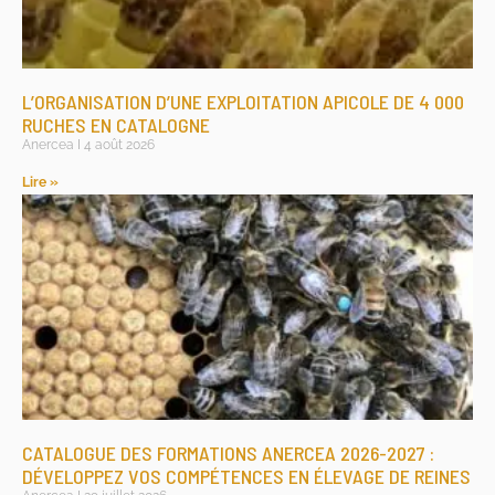
L’ORGANISATION D’UNE EXPLOITATION APICOLE DE 4 000
RUCHES EN CATALOGNE
Anercea
4 août 2026
Lire »
CATALOGUE DES FORMATIONS ANERCEA 2026-2027 :
DÉVELOPPEZ VOS COMPÉTENCES EN ÉLEVAGE DE REINES