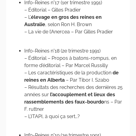
Info-Reines n°17 (1er trimestre 1991)
– Éditorial – Gilles Pradier
– L’
élevage en gros des reines en
Australie
, selon Ron H. Brown
– La vie de l’Anercea – Par Gilles Pradier
Info-Reines n°18 (2e trimestre 1991)
– Éditorial – Propos à batons-rompus, en
forme d’éditorial – Par Marcel Russilly
– Les caractéristiques de la production
de
reines en Alberta
– Par Tibor I. Szabo
– Résultats des recherches des dernières 25
années sur
l’accouplement et lieux des
rassemblements des faux-bourdo
ns – Par
F. ruttner
– L’ITAPI, à quoi ça sert…?
Info-Reines n°19 (3e trimestre 1991)