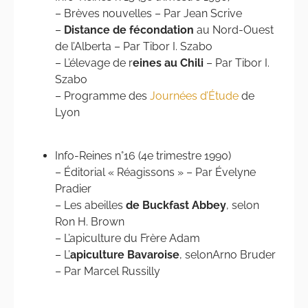
– Brèves nouvelles – Par Jean Scrive
–
Distance de fécondation
au Nord-Ouest
de l’Alberta – Par Tibor I. Szabo
– L’élevage de r
eines au Chili
– Par Tibor I.
Szabo
– Programme des
Journées d’Étude
de
Lyon
Info-Reines n°16 (4e trimestre 1990)
– Éditorial « Réagissons » – Par Évelyne
Pradier
– Les abeilles
de Buckfast Abbey
, selon
Ron H. Brown
– L’apiculture du Frère Adam
– L’
apiculture Bavaroise
, selonArno Bruder
– Par Marcel Russilly