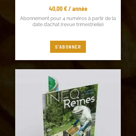
40,00
€
/ année
Abonnement pour 4 numéros à partir de la
date d’achat (revue trimestrielle)
Vous êtes adhérent ? Profitez de 5€ de
S'ABONNER
réduction !
Connectez-vous
à votre compte adhérent ou
cliquez
ici
pour adhérer