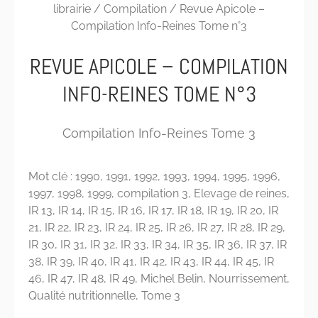
librairie
/
Compilation
/ Revue Apicole –
Compilation Info-Reines Tome n°3
REVUE APICOLE – COMPILATION
INFO-REINES TOME N°3
Compilation Info-Reines Tome 3
Mot clé :
1990
,
1991
,
1992
,
1993
,
1994
,
1995
,
1996
,
1997
,
1998
,
1999
,
compilation 3
,
Elevage de reines
,
IR 13
,
IR 14
,
IR 15
,
IR 16
,
IR 17
,
IR 18
,
IR 19
,
IR 20
,
IR
21
,
IR 22
,
IR 23
,
IR 24
,
IR 25
,
IR 26
,
IR 27
,
IR 28
,
IR 29
,
IR 30
,
IR 31
,
IR 32
,
IR 33
,
IR 34
,
IR 35
,
IR 36
,
IR 37
,
IR
38
,
IR 39
,
IR 40
,
IR 41
,
IR 42
,
IR 43
,
IR 44
,
IR 45
,
IR
46
,
IR 47
,
IR 48
,
IR 49
,
Michel Belin
,
Nourrissement
,
Qualité nutritionnelle
,
Tome 3