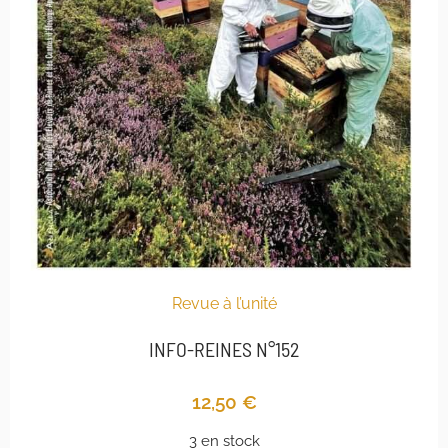
Revue à l’unité
INFO-REINES N°152
12,50
€
3 en stock