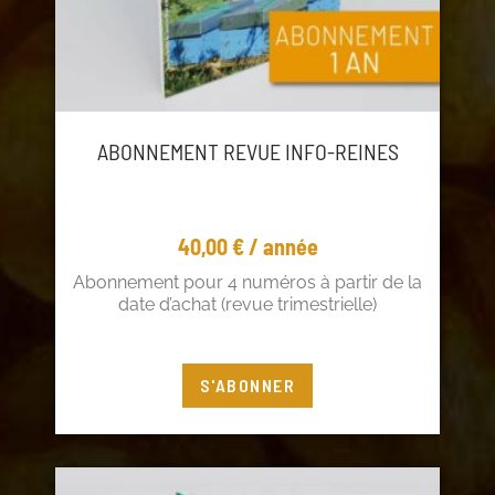
ABONNEMENT REVUE INFO-REINES
40,00
€
/ année
Abonnement pour 4 numéros à partir de la
date d’achat (revue trimestrielle)
Vous êtes adhérent ? Profitez de 5€ de
S'ABONNER
réduction !
Connectez-vous
à votre compte adhérent ou
cliquez
ici
pour adhérer