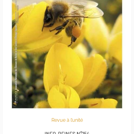
Revue à l’unité
INFO-REINES N°154