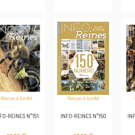
Revue à l’unité
Revue à l’unité
INFO-REINES N°150
FO-REINES N°151
IN