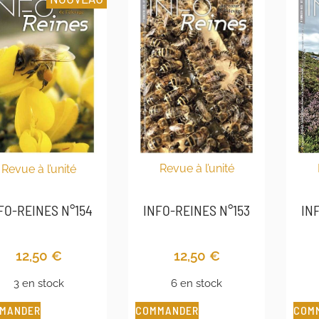
Revue à l’unité
Revue à l’unité
IN
INFO-REINES N°153
FO-REINES N°154
12,50
€
12,50
€
6 en stock
3 en stock
COMMANDER
COM
MANDER