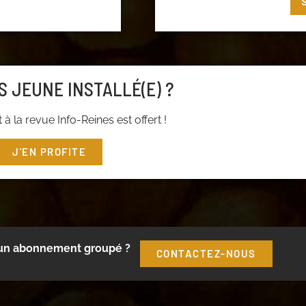
t ou cliquez
ici
pour
S JEUNE INSTALLÉ(E) ?
à la revue Info-Reines est offert !
J'EN PROFITE
 un abonnement groupé ?
CONTACTEZ-NOUS