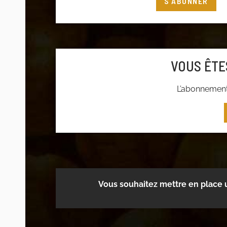
S'ABONNER
Connectez-vous
à votre compte adhéren
adhérer
VOUS ÊTE
L’abonnement 
Vous souhaitez mettre en place