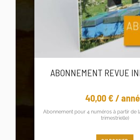
ABONNEMENT REVUE IN
40,00
€
/ ann
Abonnement pour 4 numéros à partir de la
trimestrielle)
Vous êtes adhérent ? Profitez de 5€