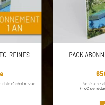
FO-REINES
PACK ABONN
ée
65
 date d’achat (revue
Adhésion + 
(- 5€ de rédu
 de réduction !