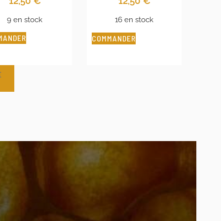
12,50
€
12,50
€
9 en stock
16 en stock
MANDER
COMMANDER
E