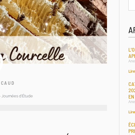
A
L’
AP
Ane
Lire
ICAUD
CA
20
EN
- Journées d'Étude
Ane
Lire
ÉC
PR