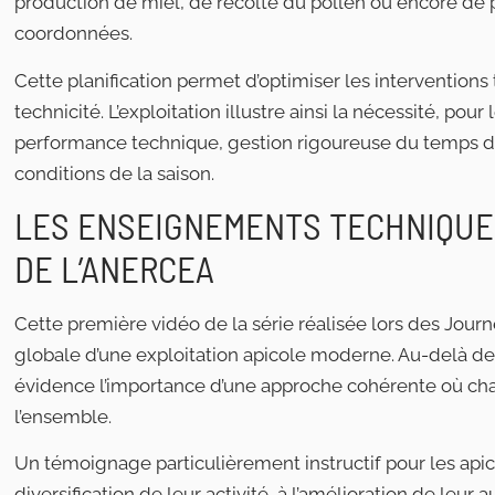
production de miel, de récolte du pollen ou encore de p
coordonnées.
Cette planification permet d’optimiser les intervention
technicité. L’exploitation illustre ainsi la nécessité, pou
performance technique, gestion rigoureuse du temps de
conditions de la saison.
LES ENSEIGNEMENTS TECHNIQUE
DE L’ANERCEA
Cette première vidéo de la série réalisée lors des Jour
globale d’une exploitation apicole moderne. Au-delà des 
évidence l’importance d’une approche cohérente où chaqu
l’ensemble.
Un témoignage particulièrement instructif pour les apicu
diversification de leur activité, à l’amélioration de leur