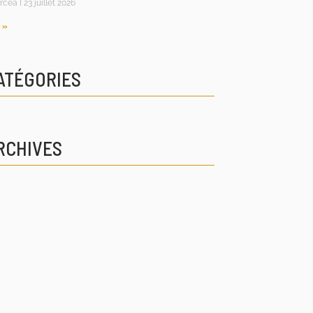
rcea
23 juillet 2026
 »
ATÉGORIES
RCHIVES