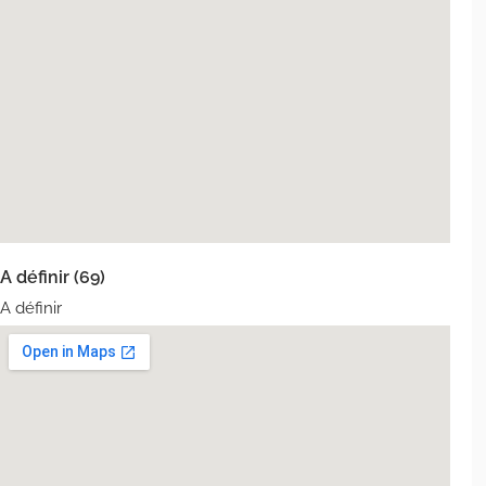
A définir (69)
A définir