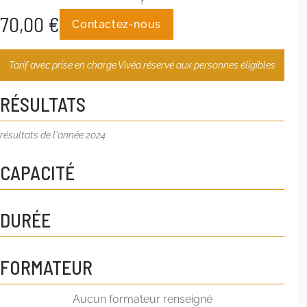
?
70,00
€
Contactez-nous
Tarif avec prise en charge Vivéa réservé aux personnes éligibles
RÉSULTATS
résultats de l'année 2024
CAPACITÉ
DURÉE
FORMATEUR
Aucun formateur renseigné