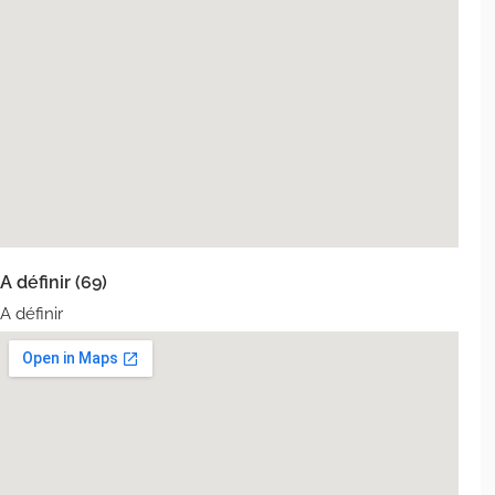
A définir (69)
A définir