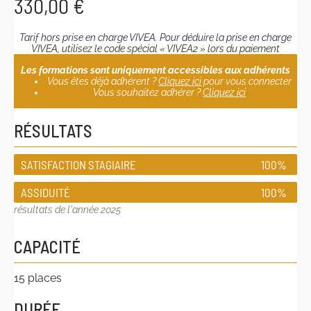
330,00
€
Tarif hors prise en charge VIVEA. Pour déduire la prise en charge
VIVEA, utilisez le code spécial « VIVEA2 » lors du paiement
Les formations sont uniquement accessibles aux adhérents
Vous êtes déjà adhérent ?
Cliquez ici
pour vous connecter
Vous souhaitez adhérer ?
Cliquez ici
RÉSULTATS
SATISFACTION STAGIAIRE
100%
ASSIDUITÉ
100%
résultats de l'année 2025
CAPACITÉ
15 places
DURÉE