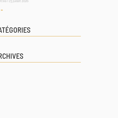
rcea
23 juillet 2026
 »
ATÉGORIES
RCHIVES