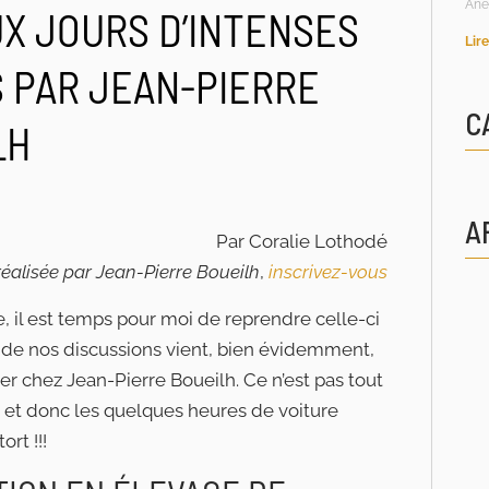
Ane
UX JOURS D’INTENSES
Lire
 PAR JEAN-PIERRE
C
LH
A
Par Coralie Lothodé
réalisée par Jean-Pierre Boueilh
,
inscrivez-vous
le, il est temps pour moi de reprendre celle-ci
il de nos discussions vient, bien évidemment,
ler chez Jean-Pierre Boueilh. Ce n’est pas tout
r, et donc les quelques heures de voiture
rt !!!