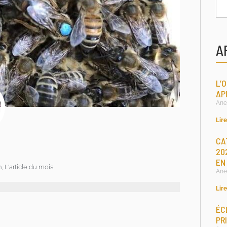
A
L’
AP
Ane
Lire
CA
A
20
EN
n
,
L'article du mois
Ane
Lire
ÉC
PR