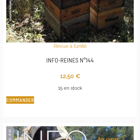
Revue à l’unité
INFO-REINES N°144
12,50
€
15 en stock
COMMANDER