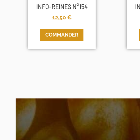
INFO-REINES N°154
I
12,50
€
COMMANDER