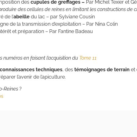
omposition des
cupules de greffages –
Par Michel Texier et G
produire des cellules de reines en limitant les constructions de c
é de l’
abeille
du lac – par Sylviane Cousin
gne de la transmission d’exploitation – Par Nina Colin
intérêt et préparation – Par Fantine Badeau
es numéros en faisant l’acquisition du
Tome 11
connaissances techniques
, des
témoignages de terrain
et
éparer l’avenir de l’apiculture.
fo-Reines
?
es