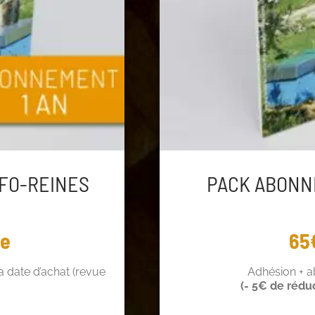
FO-REINES
PACK ABONN
ée
65
 date d’achat (revue
Adhésion + 
(- 5€ de rédu