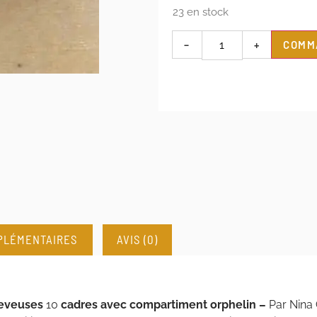
23 en stock
–
+
COMM
PLÉMENTAIRES
AVIS (0)
leveuses
10
cadres avec compartiment orphelin –
Par Nina 