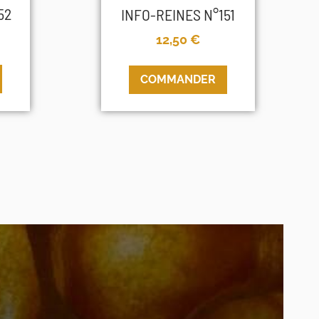
52
INFO-REINES N°151
12,50
€
COMMANDER