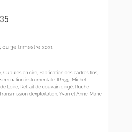
135
 du 3e trimestre 2021
e
,
Cupules en cire
,
Fabrication des cadres fins
,
nsémination instrumentale
,
IR 135
,
Michel
de Loire
,
Retrait de couvain dirigé
,
Ruche
Transmission d’exploitation
,
Yvan et Anne-Marie