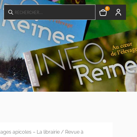
0
ges apicoles – La librairie
/
Revue à