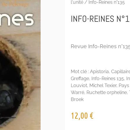
l'unité
/ Info-Reines n°135
INFO-REINES N°
Revue Info-Reines n°135
Mot clé :
Apistoria
,
Capillair
Greffage
,
Info-Reines 135
,
I
Louviot
,
Michel Texier
,
Pays 
Warré
,
Ruchette orpheline
,
Broek
12,00
€