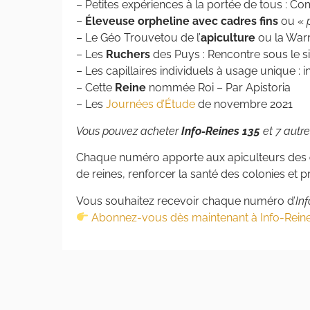
– Petites expériences à la portée de tous : C
–
Éleveuse orpheline avec cadres fins
ou «
– Le Géo Trouvetou de l’
apiculture
ou la Warr
– Les
Ruchers
des Puys : Rencontre sous le si
– Les capillaires individuels à usage unique : 
– Cette
Reine
nommée Roi – Par Apistoria
– Les
Journées d’Étude
de novembre 2021
Vous pouvez acheter
Info-Reines 135
et 7 autr
Chaque numéro apporte aux apiculteurs des
de reines, renforcer la santé des colonies et pr
Vous souhaitez recevoir chaque numéro d’
In
Abonnez-vous dès maintenant à Info-Rein