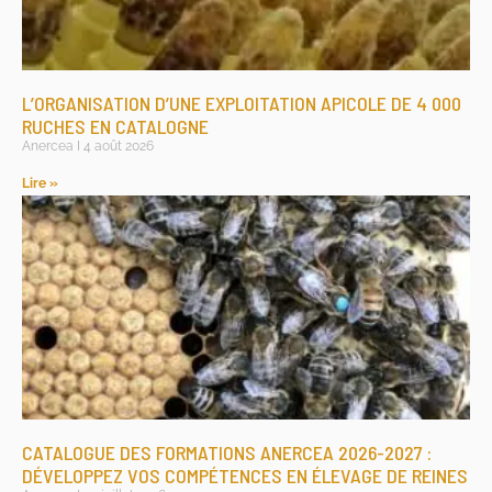
L’ORGANISATION D’UNE EXPLOITATION APICOLE DE 4 000
RUCHES EN CATALOGNE
Anercea
4 août 2026
Lire »
CATALOGUE DES FORMATIONS ANERCEA 2026-2027 :
DÉVELOPPEZ VOS COMPÉTENCES EN ÉLEVAGE DE REINES