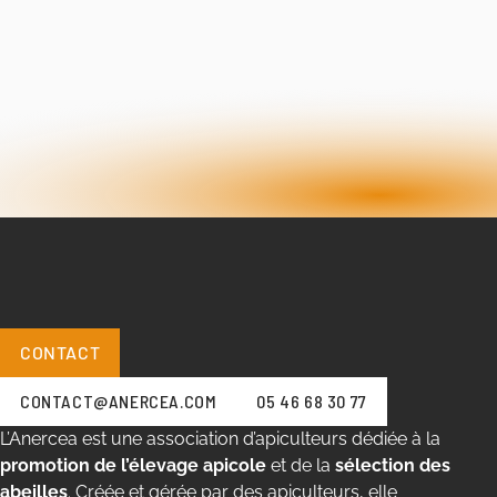
CONTACT
CONTACT@ANERCEA.COM
05 46 68 30 77
L’Anercea est une association d’apiculteurs dédiée à la
promotion de l’élevage apicole
et de la
sélection des
abeilles
. Créée et gérée par des apiculteurs, elle