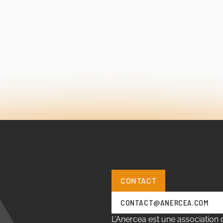
CONTACT
CONTACT@ANERCEA.COM
L’Anercea est une association d