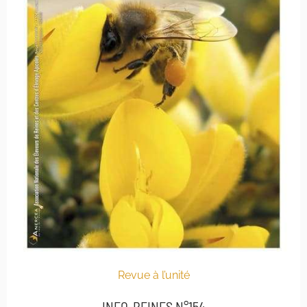
Revue à l’unité
INFO-REINES N°154