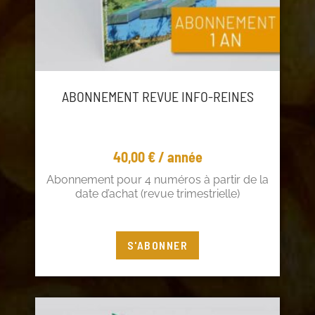
ABONNEMENT REVUE INFO-REINES
40,00
€
/ année
Abonnement pour 4 numéros à partir de la
date d’achat (revue trimestrielle)
Vous êtes adhérent ? Profitez de 5€ de
S'ABONNER
réduction !
Connectez-vous
à votre compte adhérent ou
cliquez
ici
pour adhérer