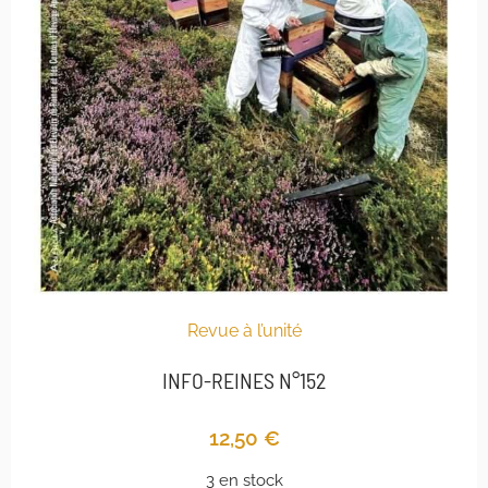
Revue à l’unité
INFO-REINES N°152
12,50
€
3 en stock