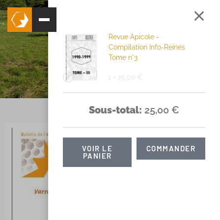
1
Revue Apicole -
Compilation Info-Reines
Tome n°3
1 ×
25,00
€
Sous-total:
25,00
€
VOIR LE
COMMANDER
PANIER