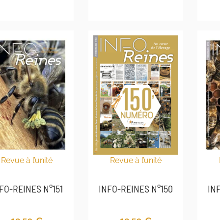
Revue à l’unité
Revue à l’unité
INFO-REINES N°150
FO-REINES N°151
IN