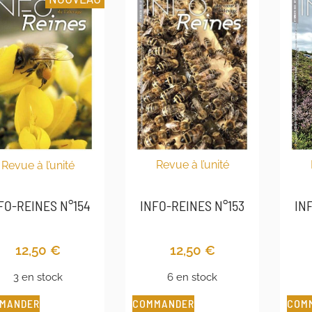
Revue à l’unité
Revue à l’unité
IN
INFO-REINES N°153
FO-REINES N°154
12,50
€
12,50
€
6 en stock
3 en stock
COMMANDER
COM
MANDER