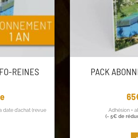
FO-REINES
PACK ABONN
ée
65
 date d’achat (revue
Adhésion + 
(- 5€ de rédu
 de réduction !