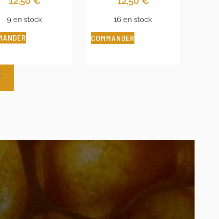
12,50
€
12,50
€
9 en stock
16 en stock
MANDER
COMMANDER
E