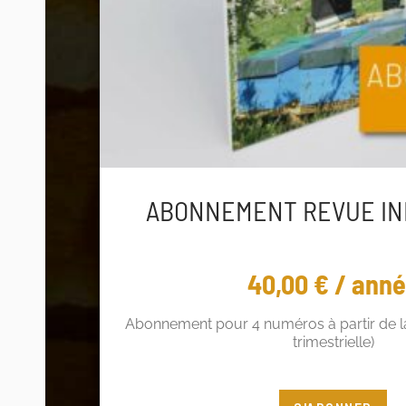
ABONNEMENT REVUE IN
40,00
€
/ ann
Abonnement pour 4 numéros à partir de la
trimestrielle)
Vous êtes adhérent ? Profitez de 5€