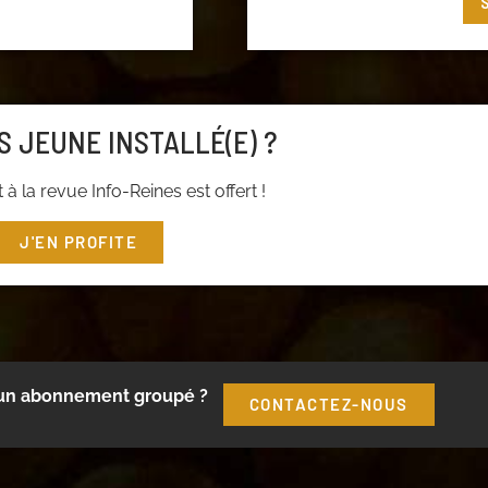
t ou cliquez
ici
pour
S JEUNE INSTALLÉ(E) ?
à la revue Info-Reines est offert !
J'EN PROFITE
 un abonnement groupé ?
CONTACTEZ-NOUS