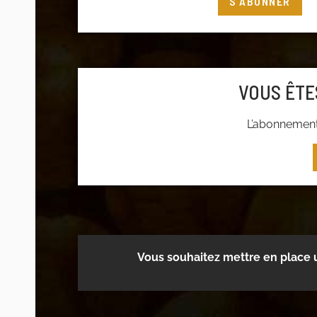
S'ABONNER
Connectez-vous
à votre compte adhéren
adhérer
VOUS ÊTE
L’abonnement 
Vous souhaitez mettre en place