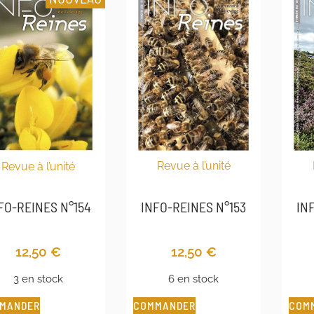
Revue à l’unité
Revue à l’unité
IN
INFO-REINES N°153
FO-REINES N°154
12,50
€
12,50
€
6 en stock
3 en stock
COMMANDER
COM
MANDER