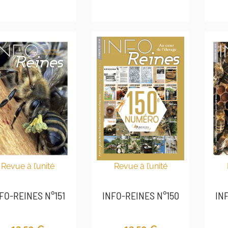
Revue à l’unité
Revue à l’unité
INFO-REINES N°150
FO-REINES N°151
IN