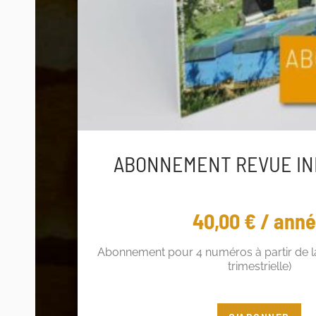
ABONNEMENT REVUE IN
40,00
€
/ ann
Abonnement pour 4 numéros à partir de la
trimestrielle)
Vous êtes adhérent ? Profitez de 5€