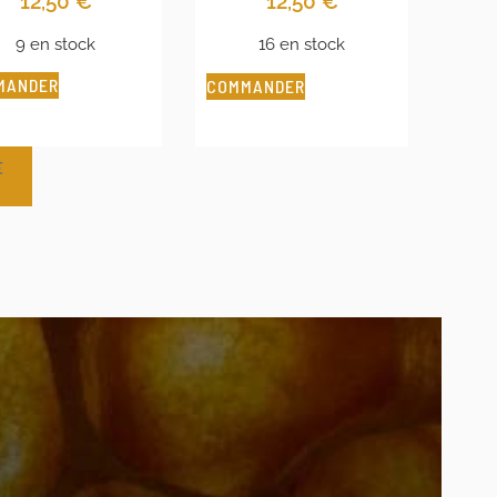
12,50
€
12,50
€
9 en stock
16 en stock
MANDER
COMMANDER
E