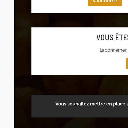
S'ABONNER
Connectez-vous
à votre compte adhéren
adhérer
VOUS ÊTE
L’abonnement 
Vous souhaitez mettre en place