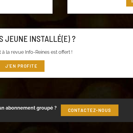
t ou cliquez
ici
pour
S JEUNE INSTALLÉ(E) ?
à la revue Info-Reines est offert !
J'EN PROFITE
 un abonnement groupé ?
CONTACTEZ-NOUS