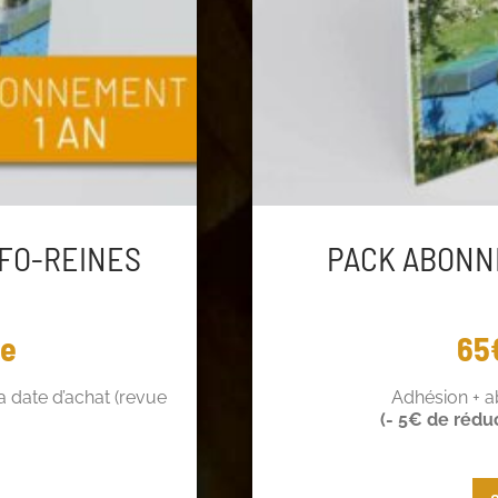
FO-REINES
PACK ABONN
ée
65
 date d’achat (revue
Adhésion + 
(- 5€ de rédu
 de réduction !