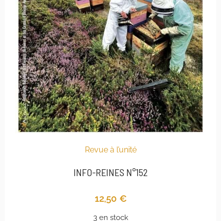
Revue à l’unité
INFO-REINES N°152
12,50
€
3 en stock