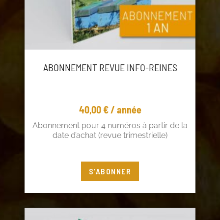
ABONNEMENT REVUE INFO-REINES
40,00
€
/ année
Abonnement pour 4 numéros à partir de la
date d’achat (revue trimestrielle)
Vous êtes adhérent ? Profitez de 5€ de
S'ABONNER
réduction !
Connectez-vous
à votre compte adhérent ou
cliquez
ici
pour adhérer