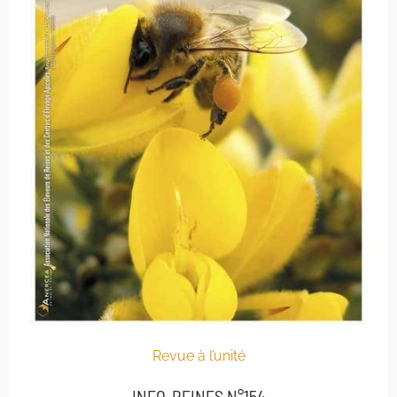
Revue à l’unité
INFO-REINES N°154