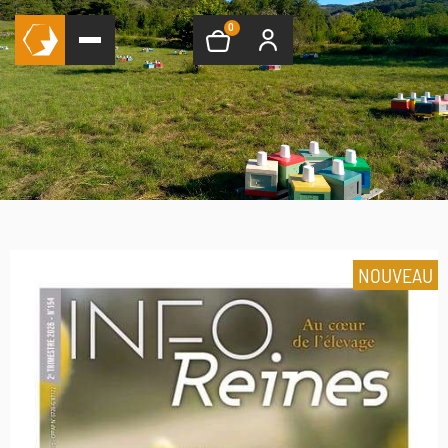
0
NOUVEAU