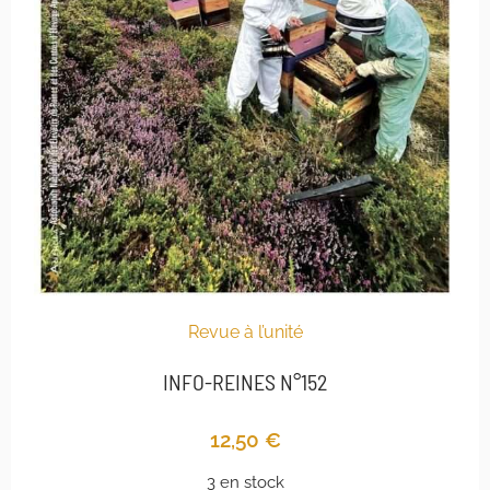
Revue à l’unité
INFO-REINES N°152
12,50
€
3 en stock