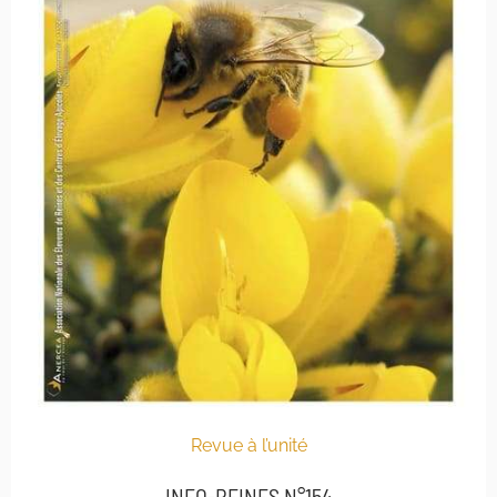
Revue à l’unité
INFO-REINES N°154