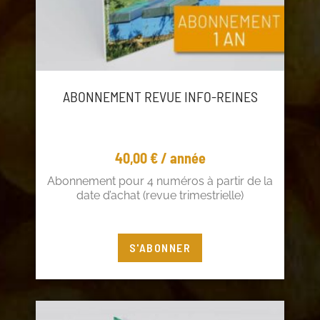
ABONNEMENT REVUE INFO-REINES
40,00
€
/ année
Abonnement pour 4 numéros à partir de la
date d’achat (revue trimestrielle)
Vous êtes adhérent ? Profitez de 5€ de
S'ABONNER
réduction !
Connectez-vous
à votre compte adhérent ou
cliquez
ici
pour adhérer