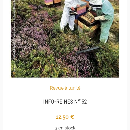
Revue à l’unité
INFO-REINES N°152
12,50
€
3 en stock