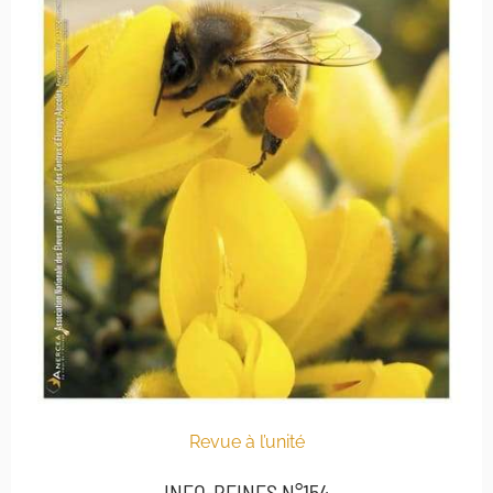
Revue à l’unité
INFO-REINES N°154