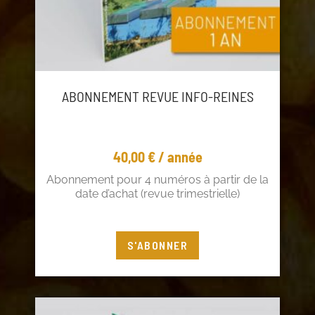
ABONNEMENT REVUE INFO-REINES
40,00
€
/ année
Abonnement pour 4 numéros à partir de la
date d’achat (revue trimestrielle)
Vous êtes adhérent ? Profitez de 5€ de
S'ABONNER
réduction !
Connectez-vous
à votre compte adhérent ou
cliquez
ici
pour adhérer