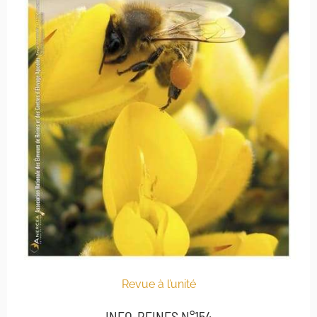
Revue à l’unité
INFO-REINES N°154