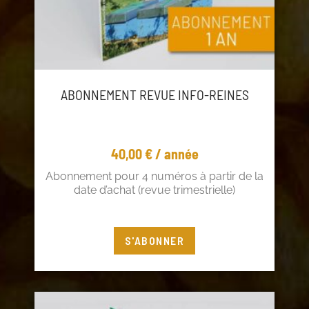
ABONNEMENT REVUE INFO-REINES
40,00
€
/ année
Abonnement pour 4 numéros à partir de la
date d’achat (revue trimestrielle)
Vous êtes adhérent ? Profitez de 5€ de
S'ABONNER
réduction !
Connectez-vous
à votre compte adhérent ou
cliquez
ici
pour adhérer