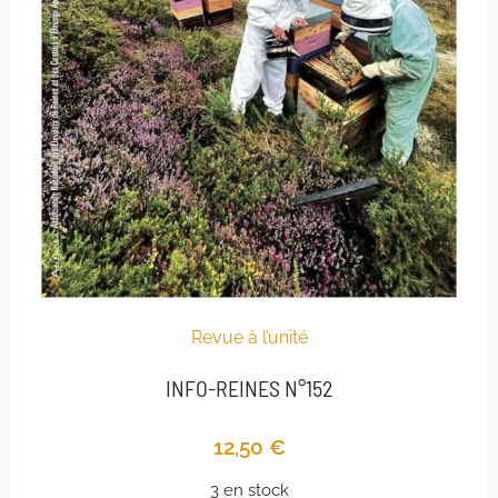
Revue à l’unité
INFO-REINES N°152
12,50
€
3 en stock