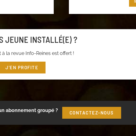
t ou cliquez
ici
pour
S JEUNE INSTALLÉ(E) ?
à la revue Info-Reines est offert !
J'EN PROFITE
 un abonnement groupé ?
CONTACTEZ-NOUS