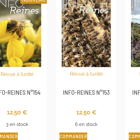
Revue à l’unité
Revue à l’unité
IN
INFO-REINES N°153
FO-REINES N°154
12,50
€
12,50
€
6 en stock
3 en stock
COMMANDER
COM
MANDER