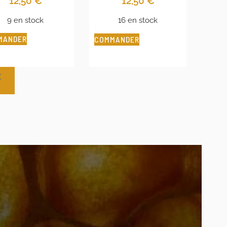
12,50
€
12,50
€
9 en stock
16 en stock
MANDER
COMMANDER
E