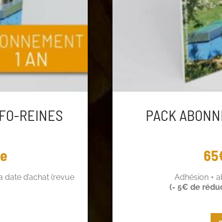
FO-REINES
PACK ABONN
ée
65
 date d’achat (revue
Adhésion + 
(- 5€ de rédu
 de réduction !