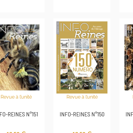
Revue à l’unité
Revue à l’unité
INFO-REINES N°150
FO-REINES N°151
IN