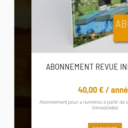
ABONNEMENT REVUE IN
40,00
€
/ ann
Abonnement pour 4 numéros à partir de la
trimestrielle)
Vous êtes adhérent ? Profitez de 5€