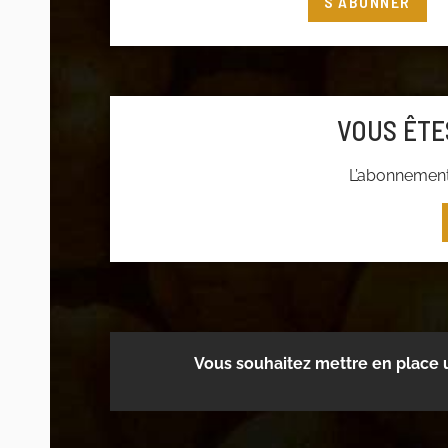
S'ABONNER
Connectez-vous
à votre compte adhéren
adhérer
VOUS ÊTE
L’abonnement 
Vous souhaitez mettre en place