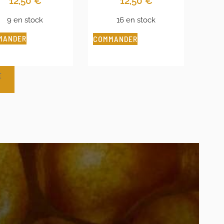
12,50
€
12,50
€
9 en stock
16 en stock
MANDER
COMMANDER
E