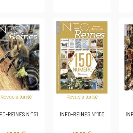
Revue à l’unité
Revue à l’unité
INFO-REINES N°150
FO-REINES N°151
IN