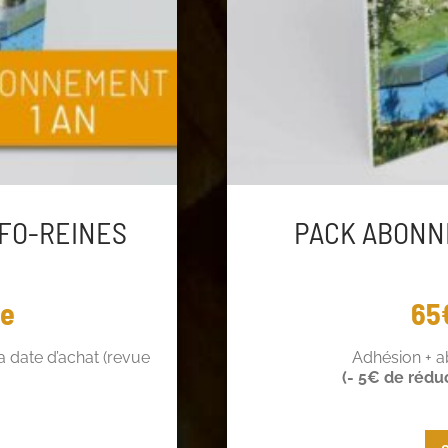
FO-REINES
PACK ABONN
ée
65
 date d’achat (revue
Adhésion + 
(- 5€ de rédu
 de réduction !