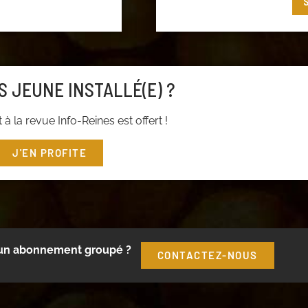
t ou cliquez
ici
pour
S JEUNE INSTALLÉ(E) ?
à la revue Info-Reines est offert !
J'EN PROFITE
 un abonnement groupé ?
CONTACTEZ-NOUS