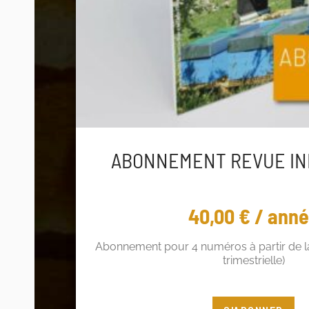
ABONNEMENT REVUE IN
40,00
€
/ ann
Abonnement pour 4 numéros à partir de la
trimestrielle)
Vous êtes adhérent ? Profitez de 5€