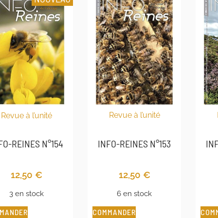
Revue à l’unité
Revue à l’unité
IN
INFO-REINES N°153
FO-REINES N°154
12,50
€
12,50
€
6 en stock
3 en stock
COMMANDER
COM
MANDER