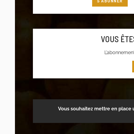
S'ABONNER
Connectez-vous
à votre compte adhéren
adhérer
VOUS ÊTE
L’abonnement 
Vous souhaitez mettre en place