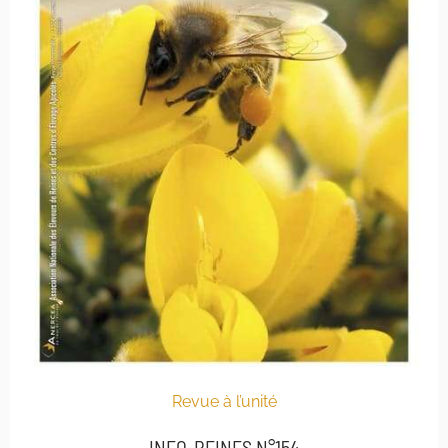
Revue à l’unité
INFO-REINES N°154