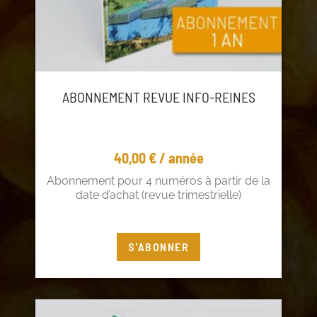
ABONNEMENT REVUE INFO-REINES
40,00
€
/ année
Abonnement pour 4 numéros à partir de la
date d’achat (revue trimestrielle)
Vous êtes adhérent ? Profitez de 5€ de
S'ABONNER
réduction !
Connectez-vous
à votre compte adhérent ou
cliquez
ici
pour adhérer