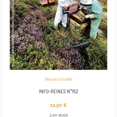
Revue à l’unité
INFO-REINES N°152
12,50
€
3 en stock